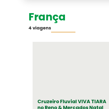
América do Sul
França
Australásia
4 viagens
Cruzeiros
Médio-Oriente
Cruzeiro Fluvial VIVA TIARA
no Reno & Mercados Natal