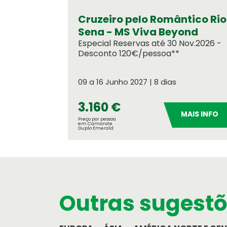
Cruzeiro pelo Romântico Rio
Sena - MS Viva Beyond
Especial Reservas até 30 Nov.2026 -
Desconto 120€/pessoa**
09 a 16 Junho 2027 | 8 dias
3.160 €
MAIS INFO
Preço por pessoa
em Camarote
Duplo Emerald
Cartão de Crédito
Outras sugest
Formulário de pagamento por cartã
Serviços OASIS
Razões para escolher OASIS