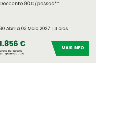
Desconto 80€/pessoa**
m
ue se aplica à sua viagem
30 Abril a 03 Maio 2027 | 4 dias
cional
1.856 €
MAIS INFO
preço por pessoa
em quarto duplo