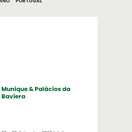
 ANO
PORTUGAL
ESGO
Munique & Palácios da
Refle
Baviera
e Suí