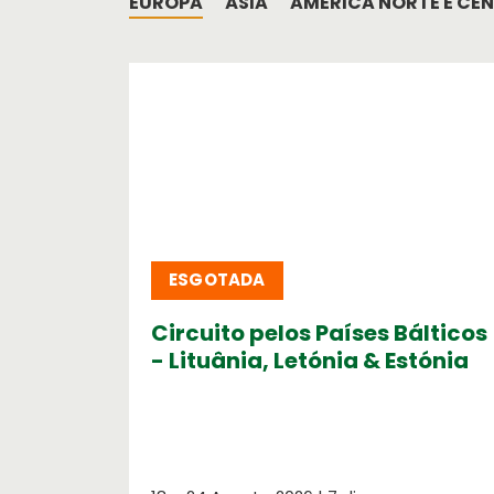
EUROPA
ÁSIA
AMÉRICA NORTE E CE
ESGOTADA
Circuito pelos Países Bálticos
- Lituânia, Letónia & Estónia