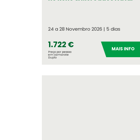
Meteorologia
Consulte o tempo no seu destino
24 a 28 Novembro 2026 | 5 dias
Números OASIS
Indicadores do nosso sucesso
1.722 €
MAIS INFO
Preço por pessoa
em camarote
Duplo