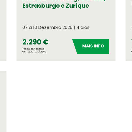
Estrasburgo e Zurique
Seguros de Viage
Verifique a apólice q
07 a 10 Dezembro 2026 | 4 dias
Informação Institu
Orgãos Sociais
2.290 €
MAIS INFO
Relatório e Contas
Preço por pessoa
em quarto duplo