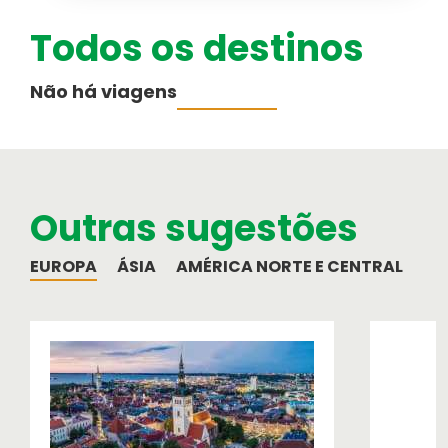
Todos os destinos
Australásia
Cruzeiros
Não há viagens
PESQUISAR VIAGENS
Informação ao Viajante
Médio-Oriente
Informações importantes para a sua
viagem
Outras sugestões
Equipa
Como funcionamos
EUROPA
ÁSIA
AMÉRICA NORTE E CENTRAL
AM