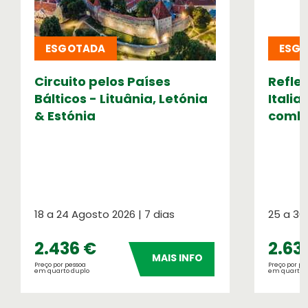
Meteorologia
ESGOTADA
ESG
Consulte o tempo no seu destino
Circuito pelos Países
Refle
Números OASIS
Bálticos - Lituânia, Letónia
Italia
Indicadores do nosso sucesso
& Estónia
combo
18 a 24 Agosto 2026 | 7 dias
25 a 30
2.436 €
2.63
MAIS INFO
Seguros de Viagem
Preço por pessoa
Preço por pe
em quarto duplo
em quarto 
Verifique a apólice que se aplica à sua
viagem