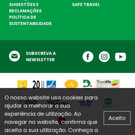
SUGESTÕES E
SAFE TRAVEL
RECLAMAÇÕES
POLÍTICA DE
SUSTENTABILIDADE
Destinos Praia
Escolha o seu destino de praia ! Nós
ajudamos ...
Testemunhos
SUBSCREVA A
O que dizem de nós
NEWSLETTER
O nosso website usa cookies para
ajudar a melhorar a sua
experiência de utilização. Ao
Aceito
navegar no website, confirma que
aceita a sua utilização. Conheça a