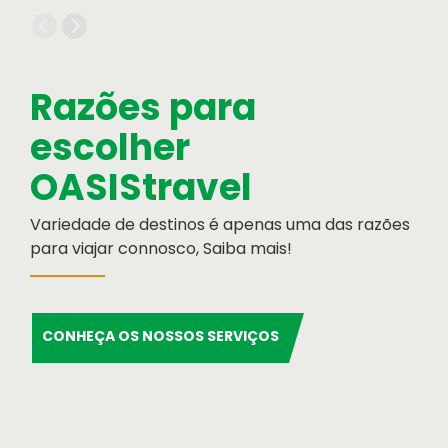
Informação Institucional
Orgãos Sociais
Relatório e Contas
Razões para
escolher
OASIStravel
Variedade de destinos é apenas uma das razões
para viajar connosco, Saiba mais!
Cartão de Crédito
Formulário de pagamento por cartão de
CONHEÇA OS NOSSOS SERVIÇOS
crédito
Serviços OASIS
Razões para escolher OASIS