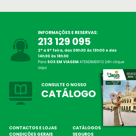
INFORMAÇÕES E RESERVAS:
213 129 095
2ª a 6ª feira, das 09h30 às 13h00 e das
14h30 às 18h30
Para
SOS EM VIAGEM
ATENDIMENTO
24h
clique
SOS Atendimento 24 Horas
aqui
Linha de Apoio em viagem
Oasis Corporate
CONSULTE O NOSSO
Empresas e viagens de incentivo
CATÁLOGO
CONTACTOS E LOJAS
CATÁLOGOS
CONDIÇÕES GERAIS
SEGUROS