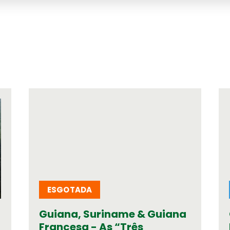
ESGOTADA
Seguros de Viage
Verifique a apólice q
Guiana, Suriname & Guiana
Informação Institu
Francesa - As “Três
Orgãos Sociais