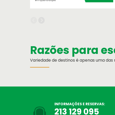
em quarto duplo
Razões para es
Variedade de destinos é apenas uma das r
Destinos Praia
Testemunhos
Escolha o seu destino de praia ! Nós
O que dizem de nós
INFORMAÇÕES E RESERVAS:
213 129 095