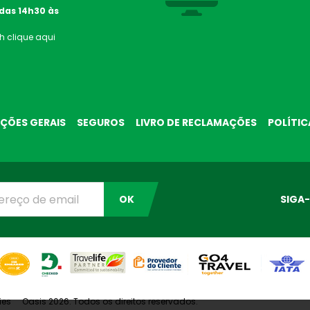
 das 14h30 às
4h
clique aqui
ÇÕES GERAIS
SEGUROS
LIVRO DE RECLAMAÇÕES
POLÍTIC
OK
SIGA-
ies
Oasis 2026. Todos os direitos reservados.