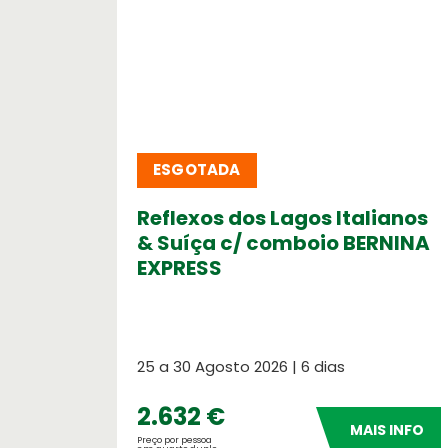
Cartão de Crédito
Formulário de pagamento por cartã
Serviços OASIS
ESGOTADA
Razões para escolher OASIS
Reflexos dos Lagos Italianos
& Suíça c/ comboio BERNINA
EXPRESS
25 a 30 Agosto 2026 | 6 dias
2.632 €
MAIS INFO
Preço por pessoa