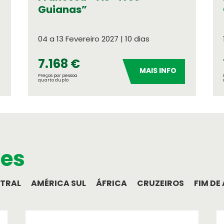
Guianas”
Relatório e Contas
04 a 13 Fevereiro 2027 | 10 dias
7.168 €
MAIS INFO
Preços por pessoa
quarto duplo
ões
NTRAL
AMÉRICA SUL
ÁFRICA
CRUZEIROS
FIM DE