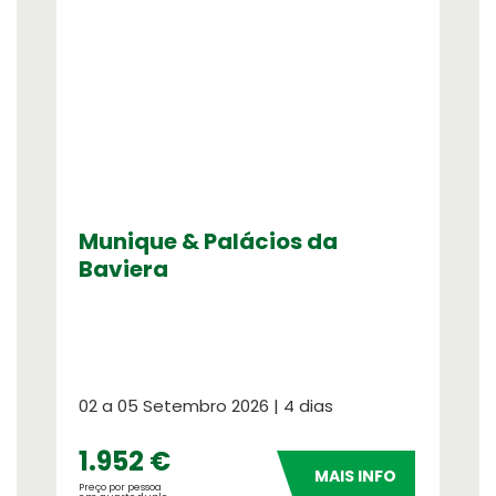
SOS Atendimento 2
o de crédito
Linha de Apoio em vi
Oasis Corporate
Empresas e viagens d
Munique & Palácios da
Baviera
02 a 05 Setembro 2026 | 4 dias
1.952 €
MAIS INFO
Preço por pessoa