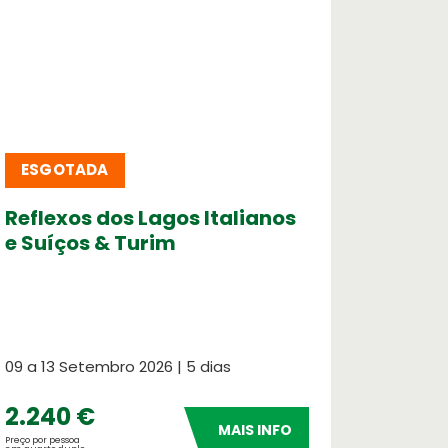
4 Horas
agem
ESGOTADA
e incentivo
Reflexos dos Lagos Italianos
Turqu
e Suíços & Turim
Cultu
09 a 13 Setembro 2026 | 5 dias
10 a 18 
2.240 €
2.80
MAIS INFO
Preço por pessoa
Preço por pes