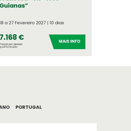
Guianas”
18 a 27 Fevereiro 2027 | 10 dias
7.168 €
MAIS INFO
Preços por pessoa
quarto duplo
 ANO
PORTUGAL