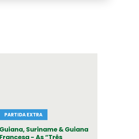
PARTIDA EXTRA
m
ue se aplica à sua viagem
Guiana, Suriname & Guiana
cional
Francesa - As “Três