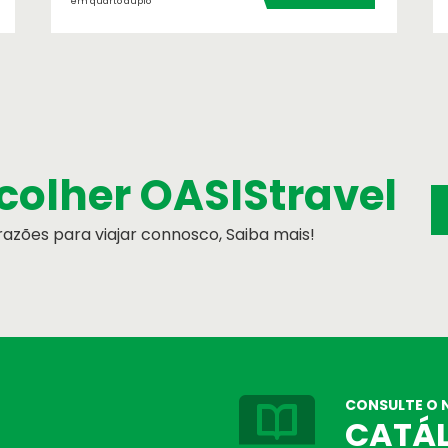
em quarto duplo
colher OASIStravel
azões para viajar connosco, Saiba mais!
 ajudamos ...
CONSULTE O 
CATÁ