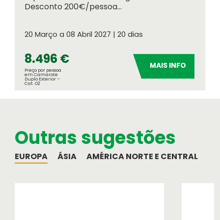
Desconto 200€/pessoa...
20 Março a 08 Abril 2027 | 20 dias
8.496 €
MAIS INFO
Preço por pessoa
em Camarote
Duplo Exterior –
Cat. O2
Meteorologia
Consulte o tempo no seu destino
Números OASIS
Outras sugestões
Indicadores do nosso sucesso
EUROPA
ÁSIA
AMÉRICA NORTE E CENTRAL
AM