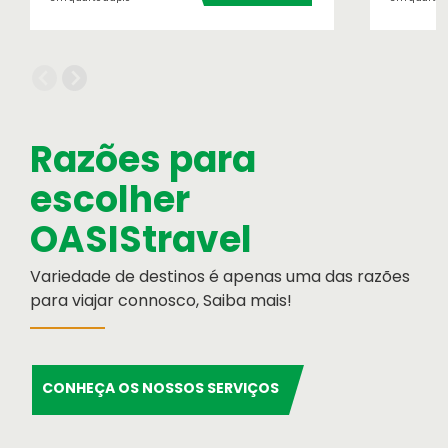
Cartão de Crédito
Razões para
Formulário de pagamento por cartão de
escolher
crédito
Serviços OASIS
OASIStravel
Razões para escolher OASIS
Variedade de destinos é apenas uma das razões
para viajar connosco, Saiba mais!
CONHEÇA OS NOSSOS SERVIÇOS