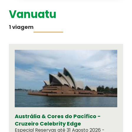
Vanuatu
Australásia
Cruzeiros
1 viagem
PESQUISAR VIAGENS
Médio-Oriente
Informação ao Viajante
Informações importantes para a sua
viagem
Equipa
Como funcionamos
Austrália & Cores do Pacífico -
Cruzeiro Celebrity Edge
Especial Reservas até 31 Agosto 2026 -