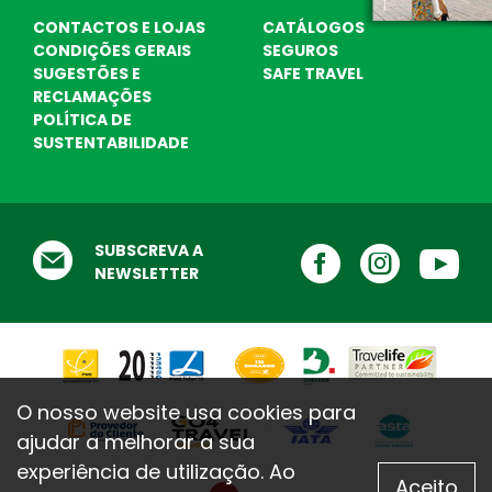
CONTACTOS E LOJAS
CATÁLOGOS
CONDIÇÕES GERAIS
SEGUROS
SUGESTÕES E
SAFE TRAVEL
Destinos Praia
RECLAMAÇÕES
Escolha o seu destino de praia ! Nós
POLÍTICA DE
SUSTENTABILIDADE
ajudamos ...
Testemunhos
O que dizem de nós
SUBSCREVA A
NEWSLETTER
O nosso website usa cookies para
ajudar a melhorar a sua
experiência de utilização. Ao
Aceito