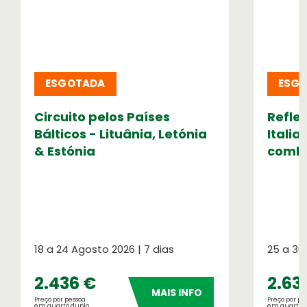
ESGOTADA
ESG
Seguros de Viagem
Circuito pelos Países
Refle
Verifique a apólice que se aplica à sua
Bálticos - Lituânia, Letónia
Italia
viagem
& Estónia
combo
Informação Institucional
Orgãos Sociais
Relatório e Contas
18 a 24 Agosto 2026 | 7 dias
25 a 30
2.436 €
2.63
MAIS INFO
Preço por pessoa
Preço por pe
em quarto duplo
em quarto 