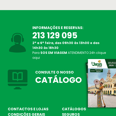
INFORMAÇÕES E RESERVAS:
213 129 095
2ª a 6ª feira, das 09h30 às 13h00 e das
14h30 às 18h30
Para
SOS EM VIAGEM
ATENDIMENTO
24h
clique
SOS Atendimento 24 Horas
aqui
Linha de Apoio em viagem
Oasis Corporate
CONSULTE O NOSSO
Empresas e viagens de incentivo
CATÁLOGO
CONTACTOS E LOJAS
CATÁLOGOS
CONDIÇÕES GERAIS
SEGUROS