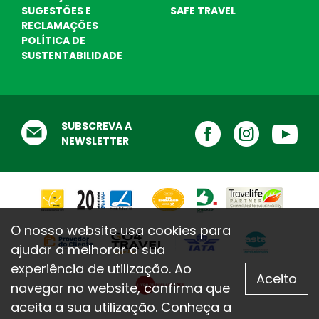
SUGESTÕES E
SAFE TRAVEL
RECLAMAÇÕES
POLÍTICA DE
SUSTENTABILIDADE
Destinos Praia
Escolha o seu destino de praia ! Nós
ajudamos ...
Testemunhos
SUBSCREVA A
O que dizem de nós
NEWSLETTER
O nosso website usa cookies para
ajudar a melhorar a sua
experiência de utilização. Ao
Aceito
navegar no website, confirma que
aceita a sua utilização. Conheça a