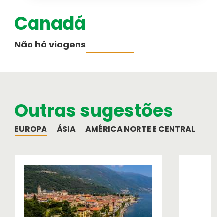
Canadá
Australásia
Cruzeiros
Não há viagens
PESQUISAR VIAGENS
Informação ao Viajante
Médio-Oriente
Informações importantes para a sua
viagem
Outras sugestões
Equipa
Como funcionamos
EUROPA
ÁSIA
AMÉRICA NORTE E CENTRAL
AM