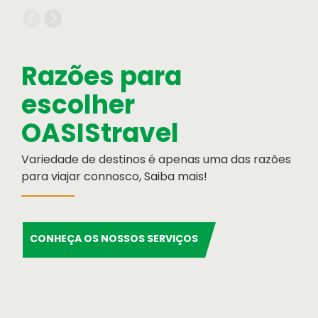
Informação Institucional
Orgãos Sociais
Relatório e Contas
Razões para
escolher
OASIStravel
Variedade de destinos é apenas uma das razões
para viajar connosco, Saiba mais!
Cartão de Crédito
Formulário de pagamento por cartão de
CONHEÇA OS NOSSOS SERVIÇOS
crédito
Serviços OASIS
Razões para escolher OASIS