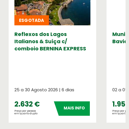
Meteorologia
ESGOTADA
Consulte o tempo no seu destino
Reflexos dos Lagos
Muniq
Números OASIS
Italianos & Suíça c/
Bavie
Indicadores do nosso sucesso
comboio BERNINA EXPRESS
25 a 30 Agosto 2026 | 6 dias
02 a 05
2.632 €
1.95
MAIS INFO
Seguros de Viagem
Preço por pessoa
Preço por pe
em quarto duplo
em quarto 
Verifique a apólice que se aplica à sua
viagem