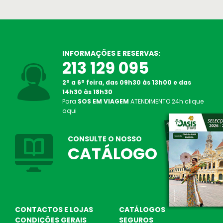
INFORMAÇÕES E RESERVAS:
213 129 095
2ª a 6ª feira, das 09h30 às 13h00 e das
14h30 às 18h30
Para
SOS EM VIAGEM
ATENDIMENTO
24h
clique
SOS Atendimento 24 Horas
aqui
Linha de Apoio em viagem
Oasis Corporate
CONSULTE O NOSSO
Empresas e viagens de incentivo
CATÁLOGO
CONTACTOS E LOJAS
CATÁLOGOS
CONDIÇÕES GERAIS
SEGUROS