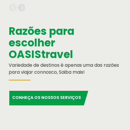
Informação Institucional
Orgãos Sociais
Relatório e Contas
Razões para
escolher
OASIStravel
Variedade de destinos é apenas uma das razões
para viajar connosco, Saiba mais!
Cartão de Crédito
Formulário de pagamento por cartão de
CONHEÇA OS NOSSOS SERVIÇOS
crédito
Serviços OASIS
Razões para escolher OASIS