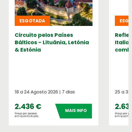
Meteorologia
ESGOTADA
ESG
Consulte o tempo no seu destino
Circuito pelos Países
Refle
Números OASIS
Bálticos - Lituânia, Letónia
Italia
Indicadores do nosso sucesso
& Estónia
combo
18 a 24 Agosto 2026 | 7 dias
25 a 30
2.436 €
2.63
MAIS INFO
Seguros de Viagem
Preço por pessoa
Preço por pe
em quarto duplo
em quarto 
Verifique a apólice que se aplica à sua
viagem