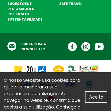
SUGESTÕES E
SAFE TRAVEL
RECLAMAÇÕES
POLÍTICA DE
SUSTENTABILIDADE
Destinos Praia
Escolha o seu destino de praia ! Nós
ajudamos ...
Testemunhos
SUBSCREVA A
O que dizem de nós
NEWSLETTER
O nosso website usa cookies para
ajudar a melhorar a sua
experiência de utilização. Ao
Aceito
navegar no website, confirma que
aceita a sua utilização. Conheça a