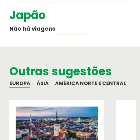
Japão
Australásia
Cruzeiros
Não há viagens
PESQUISAR VIAGENS
Informação ao Viajante
Médio-Oriente
Informações importantes para a sua
viagem
Outras sugestões
Equipa
Como funcionamos
EUROPA
ÁSIA
AMÉRICA NORTE E CENTRAL
AM