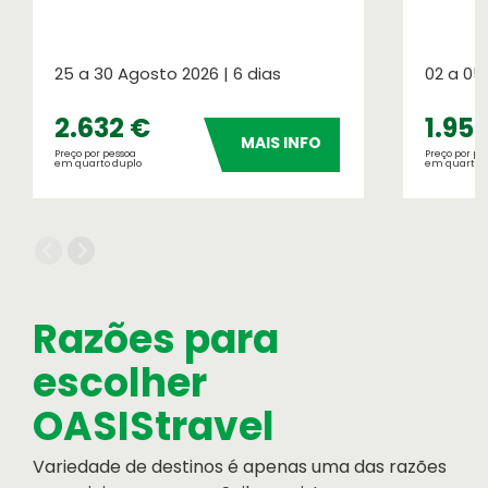
Cartão de Crédito
Formulário de pagamento por cartão de
25 a 30 Agosto 2026 | 6 dias
02 a 05
crédito
Serviços OASIS
2.632 €
1.95
MAIS INFO
Razões para escolher OASIS
Preço por pessoa
Preço por pe
em quarto duplo
em quarto 
Razões para
escolher
OASIStravel
Variedade de destinos é apenas uma das razões