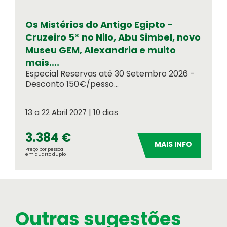
Indicadores do nosso sucesso
Os Mistérios do Antigo Egipto -
Cruzeiro 5* no Nilo, Abu Simbel, novo
Museu GEM, Alexandria e muito
mais….
Especial Reservas até 30 Setembro 2026 -
Desconto 150€/pesso...
13 a 22 Abril 2027 | 10 dias
3.384 €
MAIS INFO
Preço por pessoa
em quarto duplo
Seguros de Viagem
Outras sugestões
Verifique a apólice que se aplica à sua