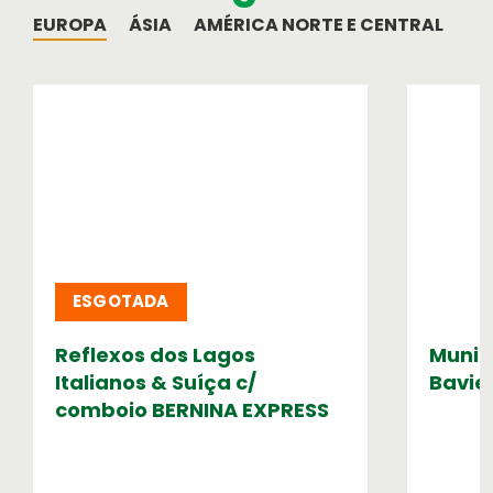
viagem
EUROPA
ÁSIA
AMÉRICA NORTE E CENTRAL
AM
Informação Institucional
Orgãos Sociais
Relatório e Contas
ESGOTADA
Reflexos dos Lagos
Muniq
Italianos & Suíça c/
Bavie
comboio BERNINA EXPRESS