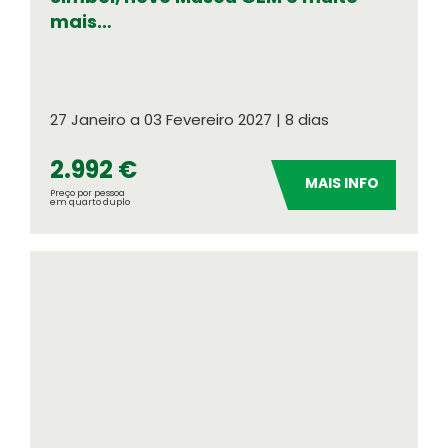
mais…
27 Janeiro a 03 Fevereiro 2027 | 8 dias
2.992 €
MAIS INFO
Preço por pessoa
em quarto duplo
Meteorologia
Consulte o tempo no seu destino
Números OASIS