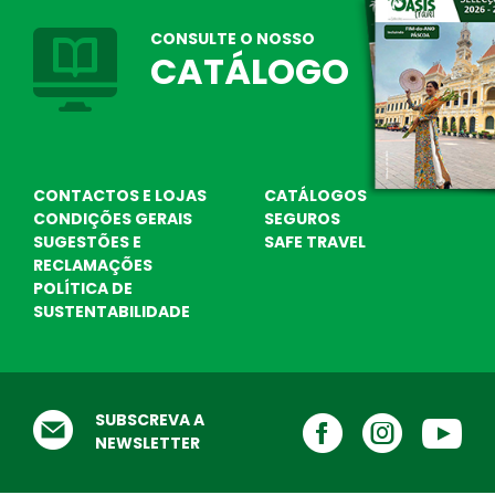
CONSULTE O NOSSO
CATÁLOGO
Destinos Praia
Escolha o seu destino de praia ! Nós
CONTACTOS E LOJAS
CATÁLOGOS
CONDIÇÕES GERAIS
SEGUROS
ajudamos ...
Testemunhos
SUGESTÕES E
SAFE TRAVEL
O que dizem de nós
RECLAMAÇÕES
POLÍTICA DE
SUSTENTABILIDADE
SUBSCREVA A
NEWSLETTER