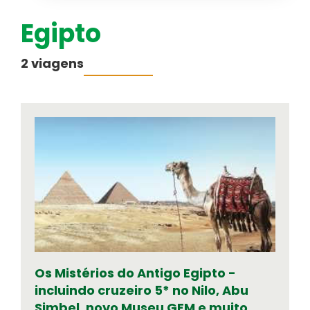
Egipto
Australásia
Cruzeiros
2 viagens
PESQUISAR VIAGENS
Médio-Oriente
Informação ao Viajante
Informações importantes para a sua
viagem
Equipa
Os Mistérios do Antigo Egipto -
Como funcionamos
incluindo cruzeiro 5* no Nilo, Abu
Simbel, novo Museu GEM e muito