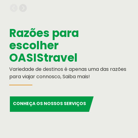
Informação Institucional
Orgãos Sociais
Relatório e Contas
Razões para
escolher
OASIStravel
Variedade de destinos é apenas uma das razões
para viajar connosco, Saiba mais!
Cartão de Crédito
Formulário de pagamento por cartão de
CONHEÇA OS NOSSOS SERVIÇOS
crédito
Serviços OASIS
Razões para escolher OASIS