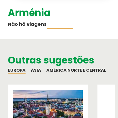
Arménia
Australásia
Cruzeiros
Não há viagens
PESQUISAR VIAGENS
Informação ao Viajante
Médio-Oriente
Informações importantes para a sua
viagem
Outras sugestões
Equipa
Como funcionamos
EUROPA
ÁSIA
AMÉRICA NORTE E CENTRAL
AM