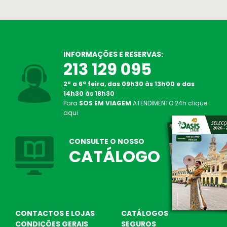
INFORMAÇÕES E RESERVAS:
213 129 095
2ª a 6ª feira, das 09h30 às 13h00 e das
14h30 às 18h30
Para
SOS EM VIAGEM
ATENDIMENTO
24h
clique
SOS Atendimento 24 Horas
aqui
Linha de Apoio em viagem
Oasis Corporate
CONSULTE O NOSSO
Empresas e viagens de incentivo
CATÁLOGO
CONTACTOS E LOJAS
CATÁLOGOS
CONDIÇÕES GERAIS
SEGUROS