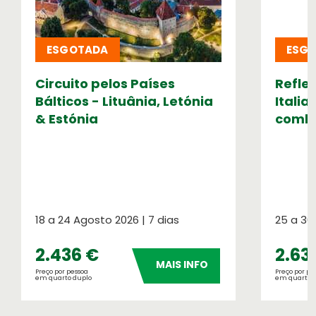
Meteorologia
ESGOTADA
ESG
Consulte o tempo no seu destino
Circuito pelos Países
Refle
Números OASIS
Bálticos - Lituânia, Letónia
Italia
Indicadores do nosso sucesso
& Estónia
combo
18 a 24 Agosto 2026 | 7 dias
25 a 30
2.436 €
2.63
MAIS INFO
Seguros de Viagem
Preço por pessoa
Preço por pe
em quarto duplo
em quarto 
Verifique a apólice que se aplica à sua
viagem