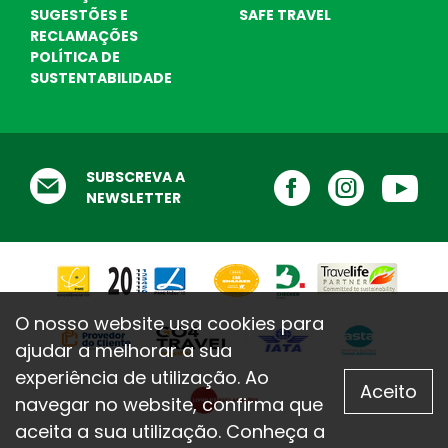
SUGESTÕES E
SAFE TRAVEL
RECLAMAÇÕES
POLÍTICA DE
SUSTENTABILIDADE
Destinos Praia
Escolha o seu destino de praia ! Nós
ajudamos ...
Testemunhos
SUBSCREVA A
O que dizem de nós
NEWSLETTER
O nosso website usa cookies para
ajudar a melhorar a sua
experiência de utilização. Ao
Aceito
navegar no website, confirma que
aceita a sua utilização. Conheça a