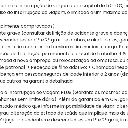
iagem e a Interrupção de viagem com capital de 5.000€, 
so de interrupção de viagem, é limitado a um máximo de
SOS Atendimento 2
galmente comprovados):
o de crédito
Linha de Apoio em vi
Oasis Corporate
te grave (consultar definição de acidente grave e doenç
scendentes em 1º e 2º grau de ambos, e ainda noras, gen
Empresas e viagens d
onta de menores ou familiares diminuídos a cargo; Pess
ção de habitação permanente ou local de trabalho; + Si
amada a novo emprego, ou relocalização da empresa, ou
 patronal; + Receção de filho adotivo; + Chamada inespe
oença em pessoas seguras de idade inferior a 2 anos (dis
ue outros na garantia detalhada.
 e Interrupção de viagem PLUS (Garante os mesmos capi
nhantes sem limite diário). Além do garantido em CIV, ga
stado médico que informe impossibilidade de viajar; alte
au; alteração do estado de saúde que implique mais de 
ônjuge, ascendentes e descendentes em 1º e 2º grau, irm