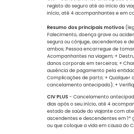
registo do seguro até ao início da v
início, até 4 acompanhantes e em ca
Cartão de Crédito
Resumo dos principais motivos
(le
Formulário de pagamento por cartã
Serviços OASIS
Falecimento, doença grave ou aciden
segura ou cônjuge, ascendentes e de
Razões para escolher OASIS
ambos; Pessoa encarregue de tomar c
Acompanhantes na viagem; + Destrui
danos corporais em terceiros; + Ch
ausência de pagamento pela entidade
Complicações de parto; + Qualquer d
cancelamento antecipado); + Verifiq
CIV PLUS
- Cancelamento antecipado
dias após o seu início, até 4 acompa
estado de saúde do viajante com ate
ascendentes e descendentes em 1º gr
ou que coloque a vida em causa do C