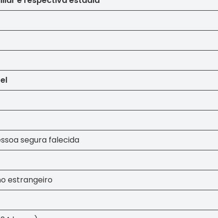
iliar e respectiva estadia
Relatório e Contas
el
ssoa segura falecida
no estrangeiro