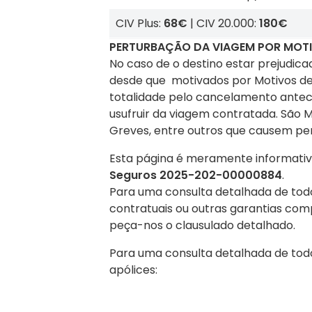
CIV Plus:
68€
| CIV 20.000:
180€
PERTURBAÇÃO DA VIAGEM POR MOTI
No caso de o destino estar prejudic
desde que motivados por Motivos de 
totalidade pelo cancelamento anteci
usufruir da viagem contratada. São 
Greves, entre outros que causem pe
Destinos Praia
Esta página é meramente informativa
Testemunhos
Escolha o seu destino de praia ! Nós
Seguros
2025-202-00000884
.
O que dizem de nós
Para uma consulta detalhada de tod
contratuais ou outras garantias co
peça-nos o clausulado detalhado.
Para uma consulta detalhada de todo
apólices: