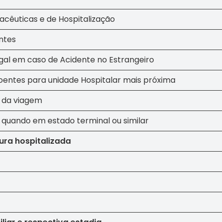
acêuticas e de Hospitalização
ntes
al em caso de Acidente no Estrangeiro
Doentes para unidade Hospitalar mais próxima
 da viagem
quando em estado terminal ou similar
ra hospitalizada
Seguros de Viage
Verifique a apólice q
Informação Institu
Orgãos Sociais