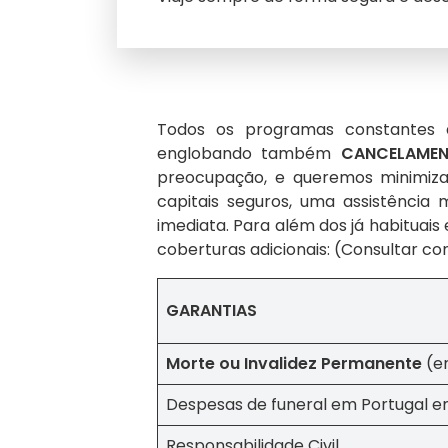
América do Sul
Australásia
Todos os programas constantes 
Cruzeiros
englobando também
CANCELAMEN
preocupação, e queremos minimizar
Médio-Oriente
capitais seguros, uma assistência
imediata. Para além dos já habituai
coberturas adicionais: (Consultar co
GARANTIAS
Morte ou Invalidez Permanente
(e
Despesas de funeral em Portugal e
Responsabilidade Civil