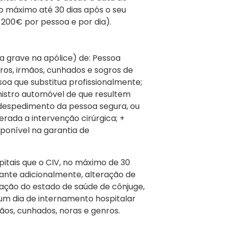
no máximo até 30 dias após o seu
 200€ por pessoa e por dia).
4 Horas
agem
a grave na apólice) de: Pessoa
ros, irmãos, cunhados e sogros de
e incentivo
oa que substitua profissionalmente;
nistro automóvel de que resultem
 despedimento da pessoa segura, ou
rada a intervenção cirúrgica; +
ponível na garantia de
tais que o CIV, no máximo de 30
rante adicionalmente, alteração de
ração do estado de saúde de cônjuge,
um dia de internamento hospitalar
ãos, cunhados, noras e genros.