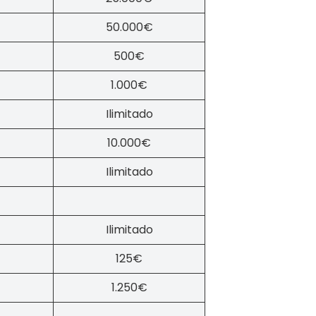
50.000€
500€
1.000€
Ilimitado
10.000€
Ilimitado
Ilimitado
m
125€
ue se aplica à sua viagem
cional
1.250€