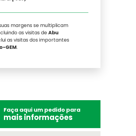
s suas margens se multiplicam
ncluindo as visitas de
Abu
i as visitas dos importantes
io-GEM
.
Faça aqui um pedido para
m
mais informações
ue se aplica à sua viagem
cional