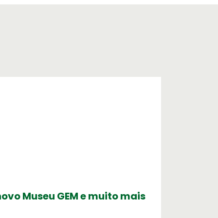
4 Horas
agem
e incentivo
, novo Museu GEM e muito mais