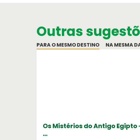
Cartão de Crédito
Outras sugest
Formulário de pagamento por cartã
Serviços OASIS
Razões para escolher OASIS
PARA O MESMO DESTINO
NA MESMA D
Os Mistérios do Antigo Egipto
…