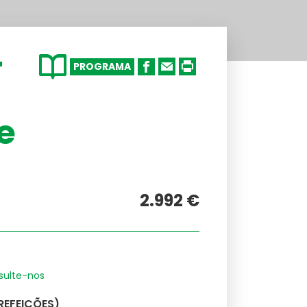
-
PROGRAMA
e
2.992 €
nsulte-nos
REFEIÇÕES)