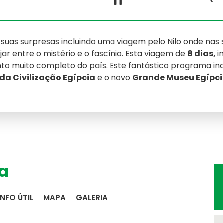
s suas surpresas incluindo uma viagem pelo Nilo onde na
ar entre o mistério e o fascínio. Esta viagem de
8 dias,
i
 muito completo do país. Este fantástico programa inclu
da Civilização Egípcia
e o novo
Grande Museu Egípc
a
Seguros de Viage
Verifique a apólice q
INFO ÚTIL
MAPA
GALERIA
Informação Institu
Orgãos Sociais