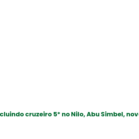
 ajudamos ...
ncluindo cruzeiro 5* no Nilo, Abu Simbel, n