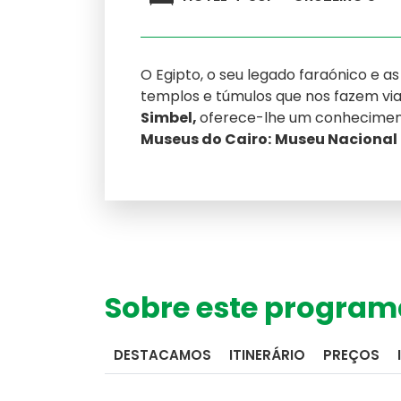
O Egipto, o seu legado faraónico e a
templos e túmulos que nos fazem viaj
Simbel,
oferece-lhe um conhecimento
Museus do Cairo:
Museu Nacional 
Sobre este program
Meteorologia
Consulte o tempo no seu destino
DESTACAMOS
ITINERÁRIO
PREÇOS
Números OASIS
Indicadores do nosso sucesso