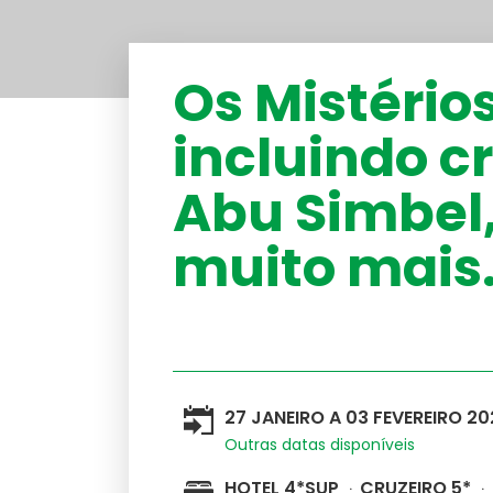
América do Sul
Os Mistérios
Australásia
incluindo cr
Cruzeiros
Abu Simbel
Médio-Oriente
muito mais
27 JANEIRO A 03 FEVEREIRO 20
Outras datas disponíveis
HOTEL 4*SUP
CRUZEIRO 5*