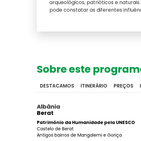
arqueológicos, patrióticos e naturais
pode constatar as diferentes influê
Sobre este program
DESTACAMOS
ITINERÁRIO
PREÇOS
Albânia
Berat
Meteorologia
Consulte o tempo no seu destino
Património da Humanidade pela UNESCO
Números OASIS
Castelo de Berat
Indicadores do nosso sucesso
Antigos bairros de Mangalemi e Goriça