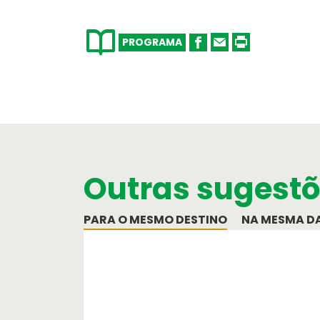
PROGRAMA
Cartão de Crédito
Formulário de pagamento por cartã
Serviços OASIS
Razões para escolher OASIS
Outras sugest
PARA O MESMO DESTINO
NA MESMA D