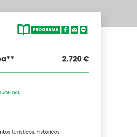
PROGRAMA
oa**
2.720 €
nsulte-nos
os turísticos, históricos,