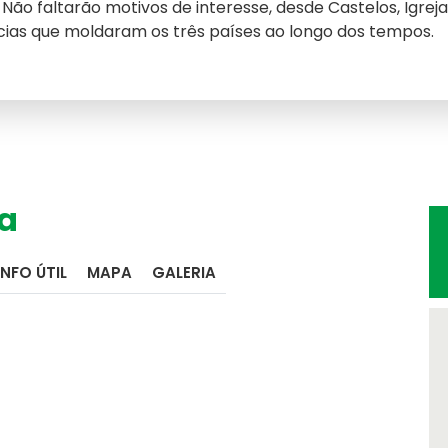
. Não faltarão motivos de interesse, desde Castelos, Igreja
ncias que moldaram os três países ao longo dos tempos.
a
INFO ÚTIL
MAPA
GALERIA
Seguros de Viage
Verifique a apólice q
Informação Institu
Orgãos Sociais