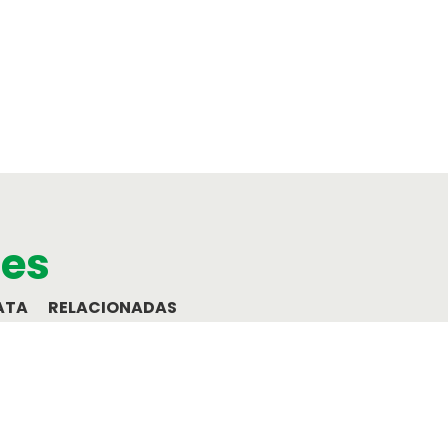
SOS Atendimento 2
o de crédito
Linha de Apoio em vi
Oasis Corporate
Empresas e viagens d
ões
ATA
RELACIONADAS