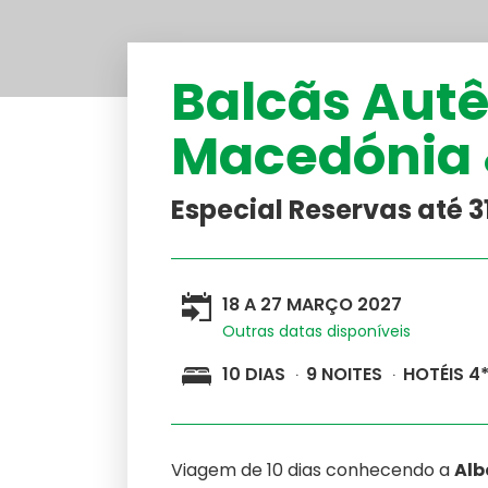
América do Sul
Balcãs Autê
Australásia
Macedónia 
Cruzeiros
Especial Reservas até 
Médio-Oriente
18 A 27 MARÇO 2027
Outras datas disponíveis
10 DIAS
9 NOITES
HOTÉIS 4
Viagem de 10 dias conhecendo a
Alb