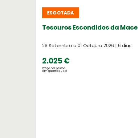
ESGOTADA
Tesouros Escondidos da Mace
26 Setembro a 01 Outubro 2026 | 6 dias
2.025 €
Destinos Praia
Preço por pessoa
em quarto duplo
Testemunhos
Escolha o seu destino de praia ! Nós
O que dizem de nós