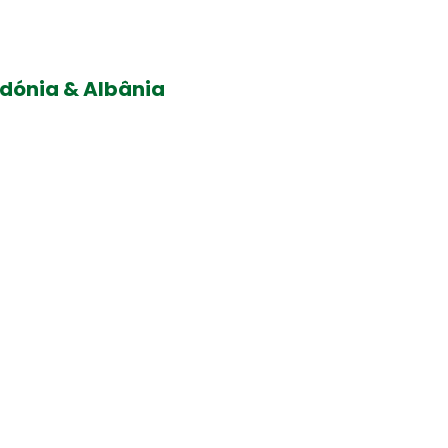
dónia & Albânia
 ajudamos ...