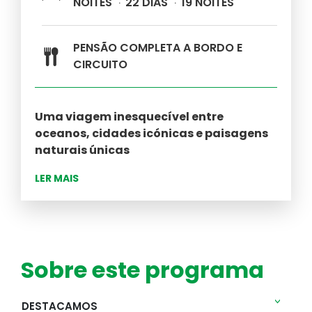
NOITES
22 DIAS
19 NOITES
viagem
Equipa
PENSÃO COMPLETA A BORDO E
Como funcionamos
CIRCUITO
Uma viagem inesquecível entre
oceanos, cidades icónicas e paisagens
naturais únicas
Embarque numa experiência extraordinária
LER MAIS
a bordo do
Anthem of the Seas
, um dos
navios mais modernos e impressionantes
do mundo. Uma viagem pensada para
quem procura conforto, aventura e
destinos de sonho - tudo numa só
Sobre este programa
experiência.
DESTACAMOS