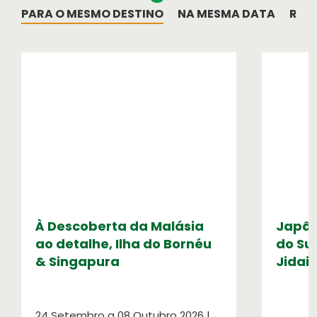
PARA O MESMO DESTINO
NA MESMA DATA
REL
Cartão de Crédito
Formulário de pagamento por cartão de
crédito
Serviços OASIS
Razões para escolher OASIS
À Descoberta da Malásia
Japão
ao detalhe, Ilha do Bornéu
do Sul
& Singapura
Jidai 
24 Setembro a 08 Outubro 2026 |