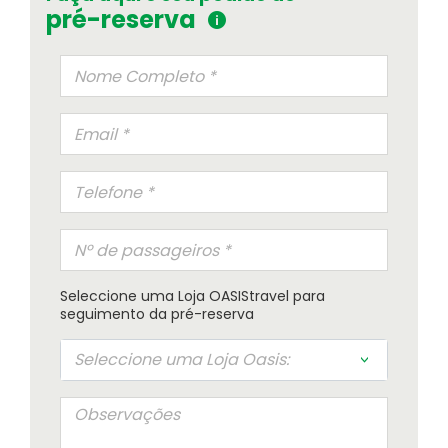
pré-reserva
Seleccione uma Loja OASIStravel para
Seguros de Viagem
seguimento da pré-reserva
Verifique a apólice que se aplica à sua
Seleccione uma Loja Oasis:
viagem
Informação Institucional
Orgãos Sociais
Relatório e Contas