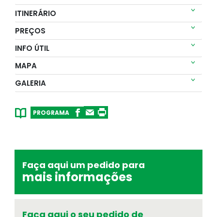
ITINERÁRIO
PREÇOS
INFO ÚTIL
MAPA
Meteorologia
GALERIA
Consulte o tempo no seu destino
Números OASIS
PROGRAMA
Indicadores do nosso sucesso
Faça aqui um pedido para
mais informações
Faça aqui o seu pedido de