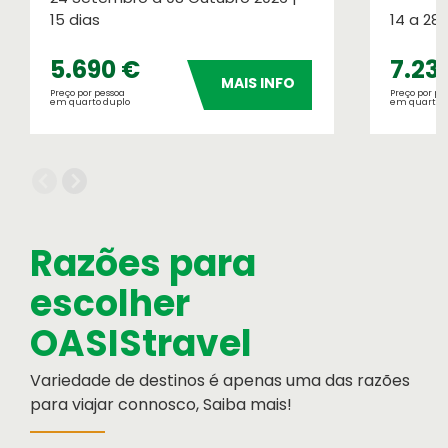
15 dias
14 a 28 
5.690 €
7.23
MAIS INFO
Preço por pessoa
Preço por pe
em quarto duplo
em quarto 
SOS Atendimento 24 Horas
Razões para
Linha de Apoio em viagem
escolher
Oasis Corporate
Empresas e viagens de incentivo
OASIStravel
Variedade de destinos é apenas uma das razões
para viajar connosco, Saiba mais!