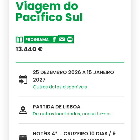
Viagem do
Australásia
Pacífico Sul
Cruzeiros
PESQUISAR VIAGENS
PROGRAMA
Médio-Oriente
13.440 €
25 DEZEMBRO 2026 A 15 JANEIRO
2027
Outras datas disponíveis
PARTIDA DE LISBOA
De outras localidades, consulte-nos
Informação ao Viajante
HOTÉIS 4*
CRUZEIRO 10 DIAS / 9
Informações importantes para a sua