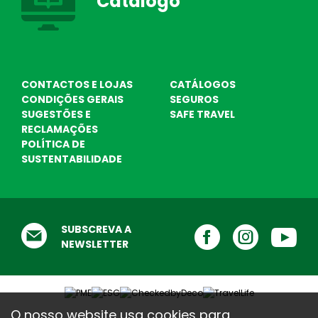
Catálogo
ajudamos ...
Testemunhos
O que dizem de nós
CONTACTOS E LOJAS
CATÁLOGOS
CONDIÇÕES GERAIS
SEGUROS
SUGESTÕES E
SAFE TRAVEL
RECLAMAÇÕES
POLÍTICA DE
SUSTENTABILIDADE
SUBSCREVA A
NEWSLETTER
O nosso website usa cookies para