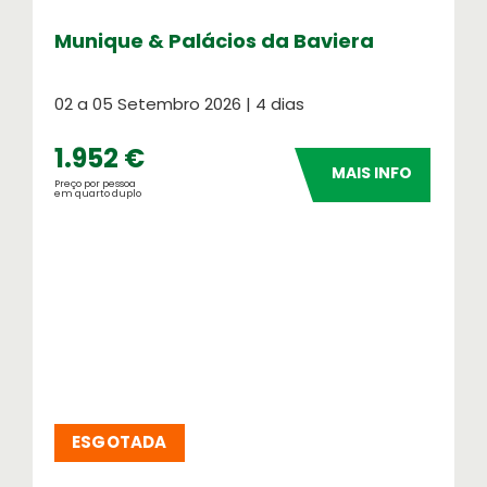
Informação ao Viajante
Informações importantes para a sua
Munique & Palácios da Baviera
viagem
02 a 05 Setembro 2026 | 4 dias
Equipa
Como funcionamos
1.952 €
MAIS INFO
Preço por pessoa
em quarto duplo
ESGOTADA