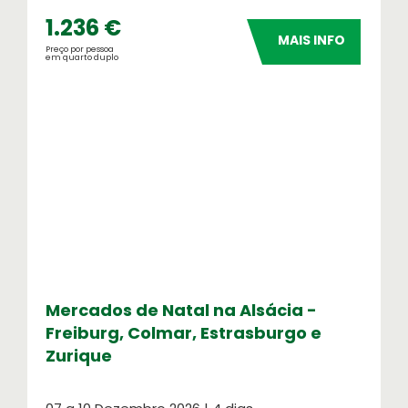
1.236 €
MAIS INFO
Preço por pessoa
em quarto duplo
Cartão de Crédito
Formulário de pagamento por cartão de
crédito
Serviços OASIS
Razões para escolher OASIS
Mercados de Natal na Alsácia -
Freiburg, Colmar, Estrasburgo e
Zurique