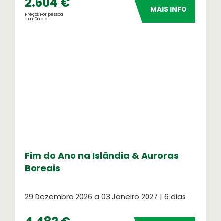
2.604 €
Linha de Apoio em viagem
MAIS INFO
Preços Por pessoa
em Duplo
Oasis Corporate
Empresas e viagens de incentivo
Fim do Ano na Islândia & Auroras
Boreais
29 Dezembro 2026 a 03 Janeiro 2027 | 6 dias