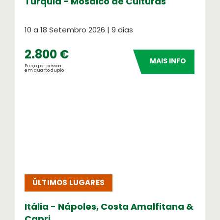
Turquia - Mosaico de Culturas
10 a 18 Setembro 2026 | 9 dias
2.800 €
MAIS INFO
Preço por pessoa
em quarto duplo
ÚLTIMOS LUGARES
Itália - Nápoles, Costa Amalfitana &
Capri