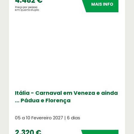
4.482 €
MAIS INFO
Preço por pessoa
em quarto duplo
Itália - Carnaval em Veneza e ainda
... Pádua e Florença
05 a 10 Fevereiro 2027 | 6 dias
2.320 €