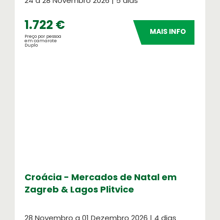
24 a 28 Novembro 2026 | 5 dias
Verifique a apólice que se aplica à sua
viagem
1.722 €
Informação Institucional
MAIS INFO
Preço por pessoa
Orgãos Sociais
em camarote
Duplo
Relatório e Contas
Croácia - Mercados de Natal em
Zagreb & Lagos Plitvice
28 Novembro a 01 Dezembro 2026 | 4 dias