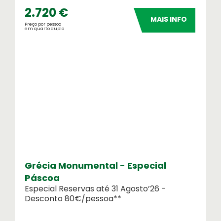
2.720 €
MAIS INFO
Preço por pessoa
em quarto duplo
Destinos Praia
Escolha o seu destino de praia ! Nós
ajudamos ...
Testemunhos
O que dizem de nós
Grécia Monumental - Especial
Páscoa
Especial Reservas até 31 Agosto’26 -
Desconto 80€/pessoa**