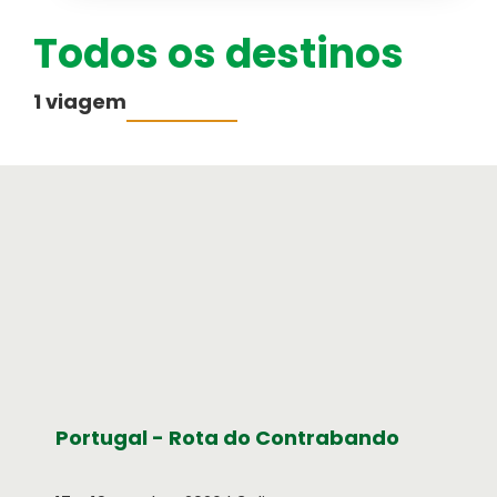
Todos os destinos
Australásia
Cruzeiros
1 viagem
PESQUISAR VIAGENS
Médio-Oriente
Portugal - Rota do Contrabando