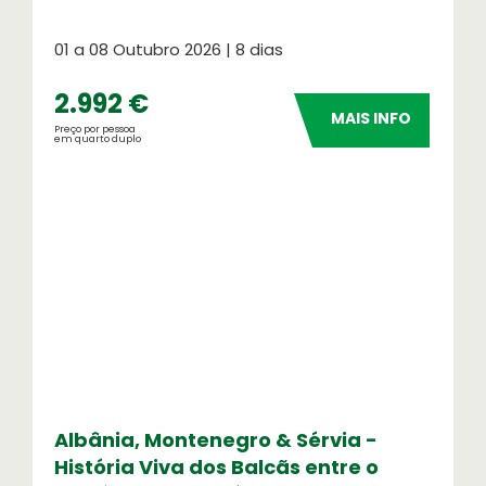
01 a 08 Outubro 2026 | 8 dias
2.992 €
MAIS INFO
Preço por pessoa
em quarto duplo
Albânia, Montenegro & Sérvia -
História Viva dos Balcãs entre o