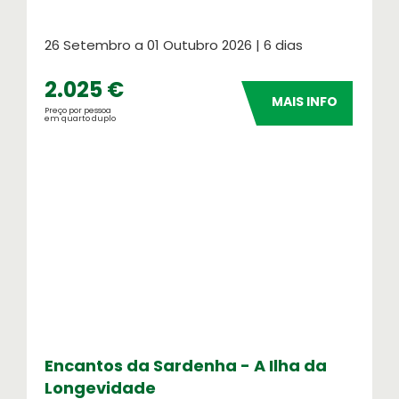
26 Setembro a 01 Outubro 2026 | 6 dias
2.025 €
MAIS INFO
Preço por pessoa
em quarto duplo
Meteorologia
Consulte o tempo no seu destino
Números OASIS
Indicadores do nosso sucesso
Encantos da Sardenha - A Ilha da
Longevidade